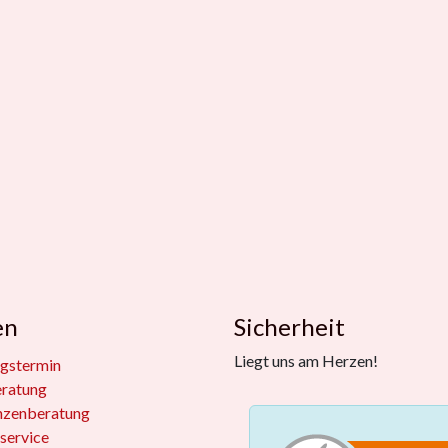
en
Sicherheit
Liegt uns am Herzen!
gstermin
eratung
nzenberatung
service