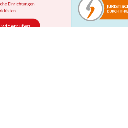
iche Einrichtungen
kkisten
 widerrufen