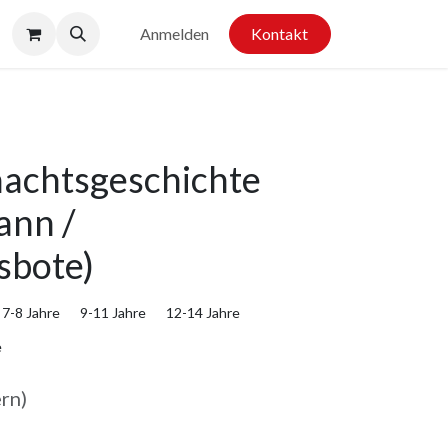
Anmelden
Kontakt
achtsgeschichte
ann /
sbote)
7-8 Jahre
9-11 Jahre
12-14 Jahre
e
ern)