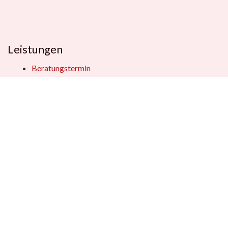
Leistungen
Beratungstermin
Füllerberatung
Schulranzenberatung
Einpackservice
Öffentliche Einrichtungen
Geschenkkisten
Vertrag widerrufen