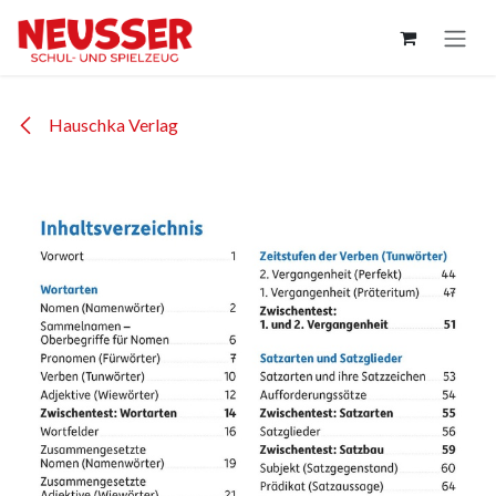
Zum Inhalt springen
Hauschka Verlag