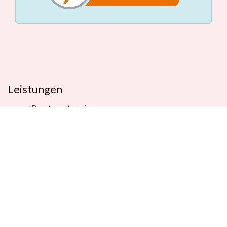
Leistungen
Beratungstermin
Füllerberatung
Schulranzenberatung
Einpackservice
Öffentliche Einrichtungen
Geschenkkisten
Vertrag widerrufen