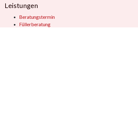
Leistungen
Beratungstermin
Füllerberatung
Schulranzenberatung
Einpackservice
Öffentliche Einrichtungen
Geschenkkisten
Vertrag widerrufen