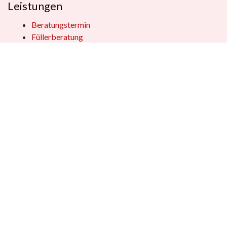
Leistungen
Beratungstermin
Füllerberatung
Schulranzenberatung
Einpackservice
Öffentliche Einrichtungen
Geschenkkisten
Vertrag widerrufen