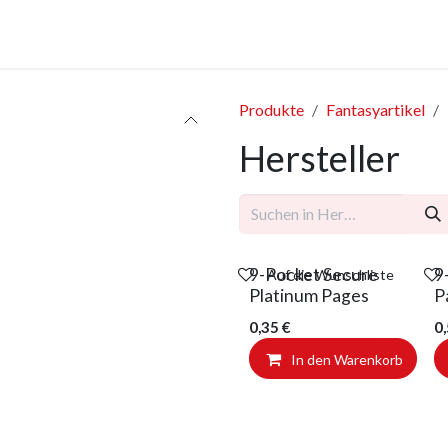
anstaltungen
Leistungen
Unternehmen
Gutscheine
Produkte
Fantasyartikel
Hersteller
9-Pocket Secure
9
Auf die Wunschliste
Platinum Pages
P
0,35
€
0
In den Warenkorb