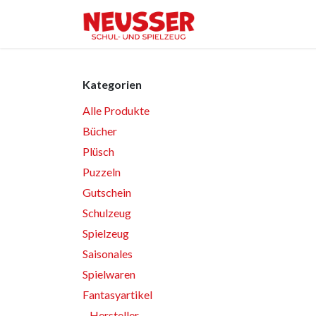
Zum Inhalt springen
Home
Shop
Ver
Kategorien
Alle Produkte
Bücher
Plüsch
Puzzeln
Gutschein
Schulzeug
Spielzeug
Saisonales
Spielwaren
Fantasyartikel
Hersteller