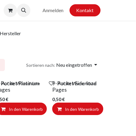
Anmelden
Kontakt
Hersteller
Neu eingetroffen
Sortieren nach:
-Pocket Platinum
9-Pocket Side-load
Auf die Wunschliste
Auf die Wunschliste
ages
Pages
,50
€
0,50
€
In den Warenkorb
In den Warenkorb