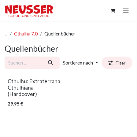
Zum Inhalt springen
...
Cthulhu 7.0
Quellenbücher
Quellenbücher
Sortieren nach
Filter
Cthulhu: Extraterrana
Cthulhiana
(Hardcover)
29,95
€