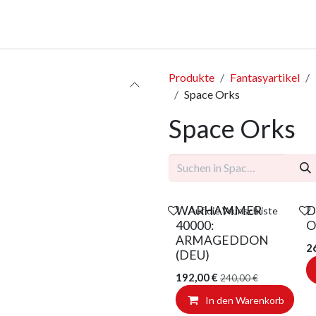
anstaltungen
Leistungen
Unternehmen
Gutscheine
Produkte
Fantasyartikel
Space Orks
Space Orks
ANGEBOT
WARHAMMER
D
Auf die Wunschliste
40000:
O
ARMAGEDDON
2
(DEU)
192,00
€
240,00
€
In den Warenkorb