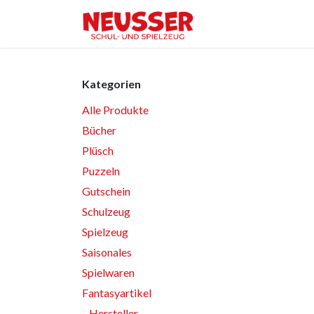
Zum Inhalt springen
Home
Shop
Ver
Kategorien
Alle Produkte
Bücher
Plüsch
Puzzeln
Gutschein
Schulzeug
Spielzeug
Saisonales
Spielwaren
Fantasyartikel
Hersteller