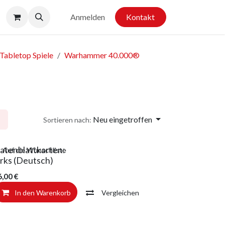
Anmelden
Kontakt
Tabletop Spiele
Warhammer 40.000®
Neu eingetroffen
Sortieren nach:
atenblattkarten:
Auf die Wunschliste
rks (Deutsch)
6,00
€
In den Warenkorb
Vergleichen