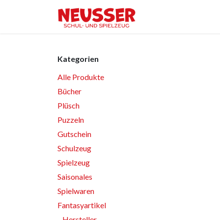
Zum Inhalt springen
Home
Shop
Ver
Kategorien
Alle Produkte
Bücher
Plüsch
Puzzeln
Gutschein
Schulzeug
Spielzeug
Saisonales
Spielwaren
Fantasyartikel
Hersteller