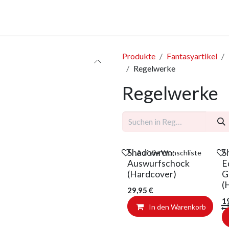
anstaltungen
Leistungen
Unternehmen
Gutscheine
Produkte
Fantasyartikel
Regelwerke
Regelwerke
Shadowrun:
S
Auf die Wunschliste
Auswurfschock
E
(Hardcover)
G
(
29,95
€
1
In den Warenkorb