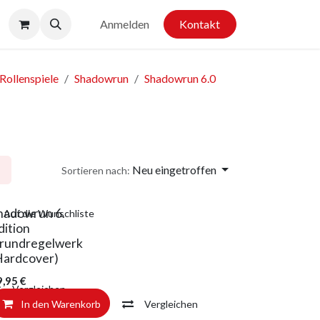
Anmelden
Kontakt
Rollenspiele
Shadowrun
Shadowrun 6.0
Neu eingetroffen
Sortieren nach:
hadowrun 6.
Auf die Wunschliste
dition
rundregelwerk
Hardcover)
9,95
€
Vergleichen
In den Warenkorb
Vergleichen