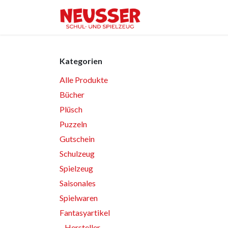
Zum Inhalt springen
Home
Shop
Ver
Kategorien
Alle Produkte
Bücher
Plüsch
Puzzeln
Gutschein
Schulzeug
Spielzeug
Saisonales
Spielwaren
Fantasyartikel
Hersteller