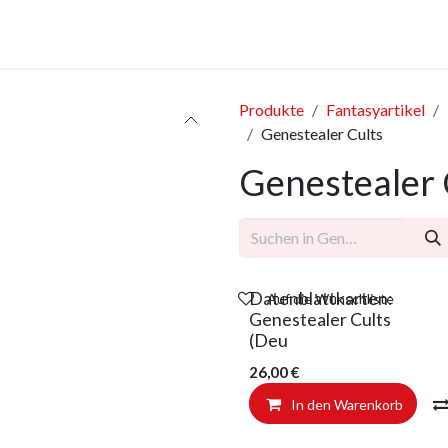
anstaltungen
Leistungen
Unternehmen
Gutscheine
Produkte
Fantasyartikel
Genestealer Cults
Genestealer 
Datenblattkarten:
Auf die Wunschliste
Genestealer Cults
(Deu
26,00
€
In den Warenkorb