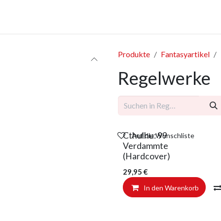
anstaltungen
Leistungen
Unternehmen
Gutscheine
Produkte
Fantasyartikel
Regelwerke
Cthulhu: 99
Auf die Wunschliste
Verdammte
(Hardcover)
29,95
€
In den Warenkorb