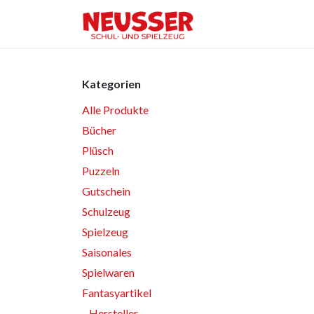
Zum Inhalt springen
Home
Shop
Ver
Kategorien
Alle Produkte
Bücher
Plüsch
Puzzeln
Gutschein
Schulzeug
Spielzeug
Saisonales
Spielwaren
Fantasyartikel
Hersteller